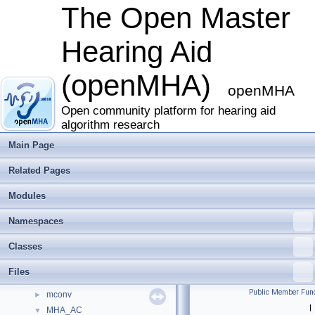
delay
►
The Open Master
delaysum
►
delaysum_spec
►
Hearing Aid
double2acvar
►
DynComp
►
(openMHA)
equalize
►
openMHA
fader_wave
►
fftfbpow
Open community platform for hearing aid
►
algorithm research
fftfilter
►
fftfilterbank
►
Main Page
fshift
►
Related Pages
fshift_hilbert
►
gain
►
Modules
gsc_adaptive_stage
►
gtfb_analyzer
►
Namespaces
level_matching
►
Classes
lsl2ac
►
matlab_wrapper
►
Files
matrixmixer
►
Public Member Func
mconv
►
|
MHA_AC
▼