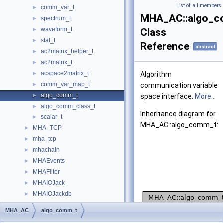
List of all members
comm_var_t
►
MHA_AC::algo_c
spectrum_t
►
waveform_t
►
Class
stat_t
►
Reference
abstract
ac2matrix_helper_t
►
ac2matrix_t
►
acspace2matrix_t
►
Algorithm
comm_var_map_t
►
communication variable
algo_comm_t
►
space interface.
More...
algo_comm_class_t
►
Inheritance diagram for
scalar_t
►
MHA_AC::algo_comm_t:
MHA_TCP
►
mha_tcp
►
mhachain
►
MHAEvents
►
MHAFilter
►
MHAIOJack
►
MHAIOJackdb
►
MHAIOPortAudio
►
MHA_AC
algo_comm_t
MHAJack
►