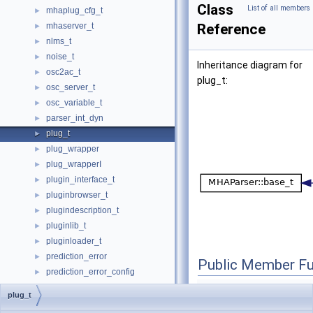
Class
List of all members
mhaplug_cfg_t
►
mhaserver_t
Reference
►
nlms_t
►
noise_t
►
Inheritance diagram for
osc2ac_t
►
plug_t:
osc_server_t
►
osc_variable_t
►
parser_int_dyn
►
plug_t
►
plug_wrapper
►
plug_wrapperI
►
plugin_interface_t
►
pluginbrowser_t
►
plugindescription_t
►
pluginlib_t
►
pluginloader_t
►
prediction_error
►
Public Member Fu
prediction_error_config
►
proc_counter_t
►
plug_t
RNNModel
►