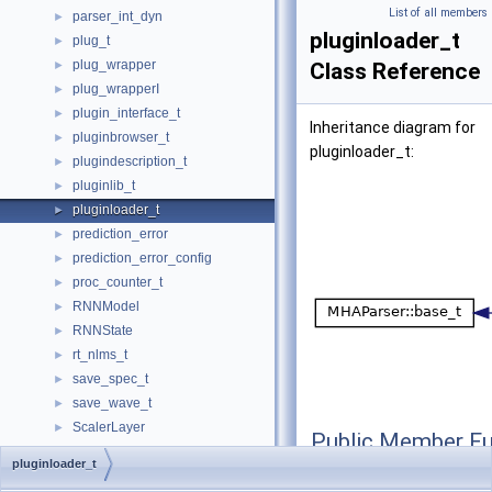
List of all members
parser_int_dyn
►
pluginloader_t
plug_t
►
plug_wrapper
►
Class Reference
plug_wrapperI
►
plugin_interface_t
►
Inheritance diagram for
pluginbrowser_t
►
pluginloader_t:
plugindescription_t
►
pluginlib_t
►
pluginloader_t
►
prediction_error
►
prediction_error_config
►
proc_counter_t
►
RNNModel
►
RNNState
►
rt_nlms_t
►
save_spec_t
►
save_wave_t
►
ScalerLayer
►
Public Member Fu
Set_rms
►
pluginloader_t
Set_rms_cfg
►
pluginloader_t
(const 