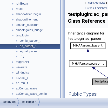
|
Public Attributes
|
rohBeam
►
List of all members
route
►
testplugin::ac_pa
shadowfilter_begin
►
shadowfilter_end
►
Class Reference
smooth_cepstrum
►
smoothgains_bridge
►
Inheritance diagram for
testplugin
▼
testplugin::ac_parser_t:
config_parser_t
►
ac_parser_t
►
signal_parser_t
►
if_t
►
trigger2lsl
►
wave2lsl
►
windnoise
►
ac2osc_t
►
ac_mul_t
►
acConcat_wave
►
Public Types
acConcat_wave_config
►
acPooling_wave
►
enum
data_type_t
{
testplugin
ac_parser_t
acPooling_wave_config
►
_MHA_AC_CHA