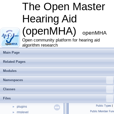
MHAIOJack
►
The Open Master
MHAIOJackdb
►
MHAIOPortAudio
►
Hearing Aid
MHAJack
►
MHAMultiSrc
►
(openMHA)
MHAOvlFilter
►
openMHA
MHAParser
►
MHAPlugin
Open community platform for hearing aid
►
algorithm research
MHAPlugin_Resampling
►
MHAPlugin_Split
►
Main Page
MHASignal
►
Related Pages
MHASndFile
►
MHATableLookup
►
Modules
MHAWindow
►
multibandcompressor
►
Namespaces
noise_psd_estimator
►
Classes
overlapadd
►
plingploing
►
Files
PluginLoader
►
Public Types
|
plugins
►
Public Member Func
rmslevel
►